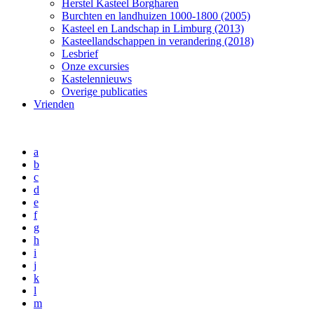
Herstel Kasteel Borgharen
Burchten en landhuizen 1000-1800 (2005)
Kasteel en Landschap in Limburg (2013)
Kasteellandschappen in verandering (2018)
Lesbrief
Onze excursies
Kastelennieuws
Overige publicaties
Vrienden
a
b
c
d
e
f
g
h
i
j
k
l
m