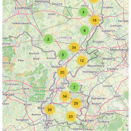
4
16
8
2
34
5
12
20
2
56
29
39
23