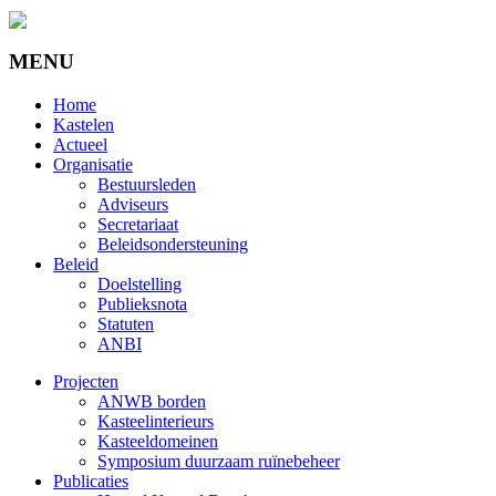
MENU
Home
Kastelen
Actueel
Organisatie
Bestuursleden
Adviseurs
Secretariaat
Beleidsondersteuning
Beleid
Doelstelling
Publieksnota
Statuten
ANBI
Projecten
ANWB borden
Kasteelinterieurs
Kasteeldomeinen
Symposium duurzaam ruïnebeheer
Publicaties