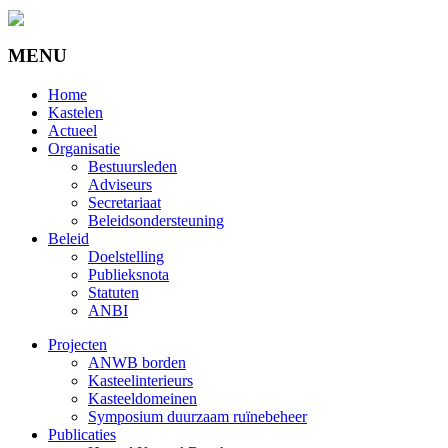
MENU
Home
Kastelen
Actueel
Organisatie
Bestuursleden
Adviseurs
Secretariaat
Beleidsondersteuning
Beleid
Doelstelling
Publieksnota
Statuten
ANBI
Projecten
ANWB borden
Kasteelinterieurs
Kasteeldomeinen
Symposium duurzaam ruïnebeheer
Publicaties