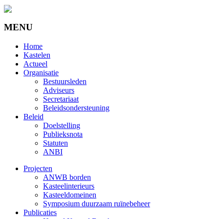
MENU
Home
Kastelen
Actueel
Organisatie
Bestuursleden
Adviseurs
Secretariaat
Beleidsondersteuning
Beleid
Doelstelling
Publieksnota
Statuten
ANBI
Projecten
ANWB borden
Kasteelinterieurs
Kasteeldomeinen
Symposium duurzaam ruïnebeheer
Publicaties