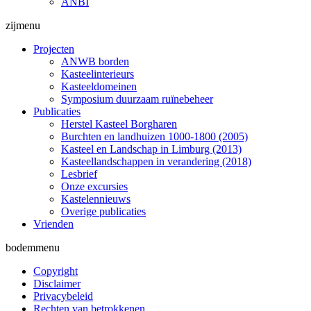
ANBI
zijmenu
Projecten
ANWB borden
Kasteelinterieurs
Kasteeldomeinen
Symposium duurzaam ruïnebeheer
Publicaties
Herstel Kasteel Borgharen
Burchten en landhuizen 1000-1800 (2005)
Kasteel en Landschap in Limburg (2013)
Kasteellandschappen in verandering (2018)
Lesbrief
Onze excursies
Kastelennieuws
Overige publicaties
Vrienden
bodemmenu
Copyright
Disclaimer
Privacybeleid
Rechten van betrokkenen