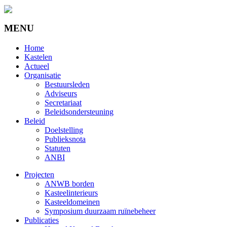
MENU
Home
Kastelen
Actueel
Organisatie
Bestuursleden
Adviseurs
Secretariaat
Beleidsondersteuning
Beleid
Doelstelling
Publieksnota
Statuten
ANBI
Projecten
ANWB borden
Kasteelinterieurs
Kasteeldomeinen
Symposium duurzaam ruïnebeheer
Publicaties