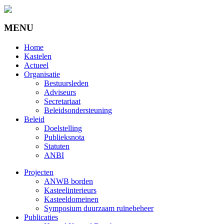
MENU
Home
Kastelen
Actueel
Organisatie
Bestuursleden
Adviseurs
Secretariaat
Beleidsondersteuning
Beleid
Doelstelling
Publieksnota
Statuten
ANBI
Projecten
ANWB borden
Kasteelinterieurs
Kasteeldomeinen
Symposium duurzaam ruïnebeheer
Publicaties