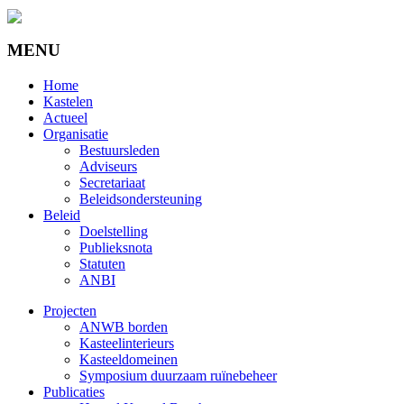
MENU
Home
Kastelen
Actueel
Organisatie
Bestuursleden
Adviseurs
Secretariaat
Beleidsondersteuning
Beleid
Doelstelling
Publieksnota
Statuten
ANBI
Projecten
ANWB borden
Kasteelinterieurs
Kasteeldomeinen
Symposium duurzaam ruïnebeheer
Publicaties