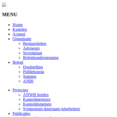
MENU
Home
Kastelen
Actueel
Organisatie
Bestuursleden
Adviseurs
Secretariaat
Beleidsondersteuning
Beleid
Doelstelling
Publieksnota
Statuten
ANBI
Projecten
ANWB borden
Kasteelinterieurs
Kasteeldomeinen
Symposium duurzaam ruïnebeheer
Publicaties