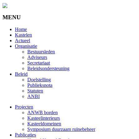
MENU
Home
Kastelen
Actueel
Organisatie
Bestuursleden
Adviseurs
Secretariaat
Beleidsondersteuning
Beleid
Doelstelling
Publieksnota
Statuten
ANBI
Projecten
ANWB borden
Kasteelinterieurs
Kasteeldomeinen
Symposium duurzaam ruïnebeheer
Publicaties