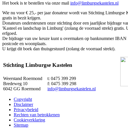
Het boek is te bestellen via onze mail
info@limburgsekastelen.nl
Wie nu voor € 25,- per jaar donateur wordt van Stichting Limburgse 
gratis in bezit krijgen.
Donateurs ondersteunen onze stichting door een jaarlijkse bijdrage v
'Kasteel en landschap in Limburg' (zolang de voorraad strekt) gratis
erfgoed.
De bijdrage van uw keuze kunt u overmaken op banknummer IBAN N
postcode en woonplaats.
U krijgt dit boek dan thuisgestuurd (zolang de voorraad strekt).
Stichting Limburgse Kastelen
Weerstand Roermond
t: 0475 399 299
Bredeweg 10
f: 0475 399 298
6042 GG Roermond
info@limburgsekastelen.nl
Copyright
Disclaimer
Privacybeleid
Rechten van betrokkenen
Cookieverklaring
Sitemap