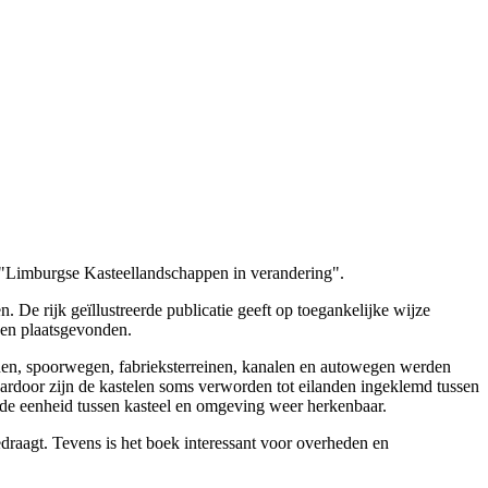
ld "Limburgse Kasteellandschappen in verandering".
De rijk geïllustreerde publicatie geeft op toegankelijke wijze
ben plaatsgevonden.
jnen, spoorwegen, fabrieksterreinen, kanalen en autowegen werden
aardoor zijn de kastelen soms verworden tot eilanden ingeklemd tussen
 de eenheid tussen kasteel en omgeving weer herkenbaar.
draagt. Tevens is het boek interessant voor overheden en