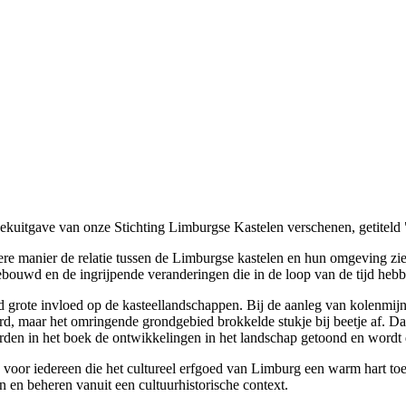
 boekuitgave van onze Stichting Limburgse Kastelen verschenen, getite
e manier de relatie tussen de Limburgse kastelen en hun omgeving zien. 
gebouwd en de ingrijpende veranderingen die in de loop van de tijd heb
d grote invloed op de kasteellandschappen. Bij de aanleg van kolenmi
rd, maar het omringende grondgebied brokkelde stukje bij beetje af. D
rden in het boek de ontwikkelingen in het landschap getoond en wordt
 voor iedereen die het cultureel erfgoed van Limburg een warm hart toe
 en beheren vanuit een cultuurhistorische context.