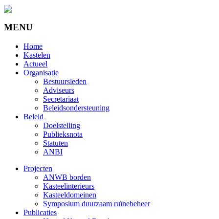
MENU
Home
Kastelen
Actueel
Organisatie
Bestuursleden
Adviseurs
Secretariaat
Beleidsondersteuning
Beleid
Doelstelling
Publieksnota
Statuten
ANBI
Projecten
ANWB borden
Kasteelinterieurs
Kasteeldomeinen
Symposium duurzaam ruïnebeheer
Publicaties