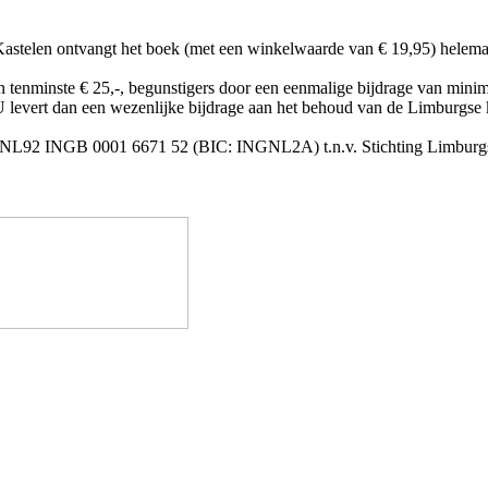
Kastelen ontvangt het boek (met een winkelwaarde van € 19,95) helema
an tenminste € 25,-, begunstigers door een eenmalige bijdrage van mini
. U levert dan een wezenlijke bijdrage aan het behoud van de Limburgse
L92 INGB 0001 6671 52 (BIC: INGNL2A) t.n.v. Stichting Limburgse