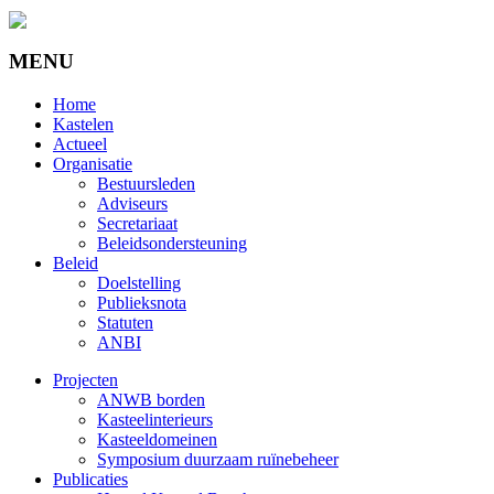
MENU
Home
Kastelen
Actueel
Organisatie
Bestuursleden
Adviseurs
Secretariaat
Beleidsondersteuning
Beleid
Doelstelling
Publieksnota
Statuten
ANBI
Projecten
ANWB borden
Kasteelinterieurs
Kasteeldomeinen
Symposium duurzaam ruïnebeheer
Publicaties