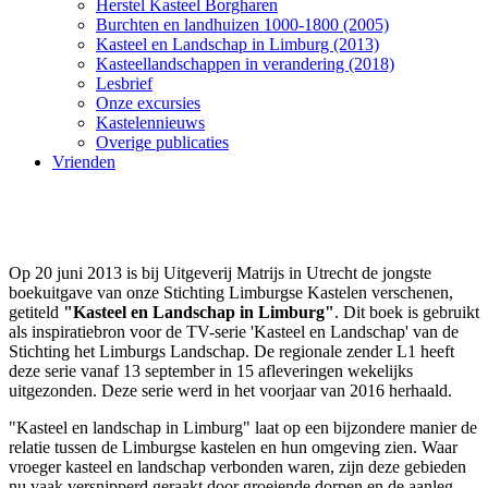
Herstel Kasteel Borgharen
Burchten en landhuizen 1000-1800 (2005)
Kasteel en Landschap in Limburg (2013)
Kasteellandschappen in verandering (2018)
Lesbrief
Onze excursies
Kastelennieuws
Overige publicaties
Vrienden
Op 20 juni 2013 is bij Uitgeverij Matrijs in Utrecht de jongste
boekuitgave van onze Stichting Limburgse Kastelen verschenen,
getiteld
"Kasteel en Landschap in Limburg"
. Dit boek is gebruikt
als inspiratiebron voor de TV-serie 'Kasteel en Landschap' van de
Stichting het Limburgs Landschap. De regionale zender L1 heeft
deze serie vanaf 13 september in 15 afleveringen wekelijks
uitgezonden. Deze serie werd in het voorjaar van 2016 herhaald.
"Kasteel en landschap in Limburg" laat op een bijzondere manier de
relatie tussen de Limburgse kastelen en hun omgeving zien. Waar
vroeger kasteel en landschap verbonden waren, zijn deze gebieden
nu vaak versnipperd geraakt door groeiende dorpen en de aanleg