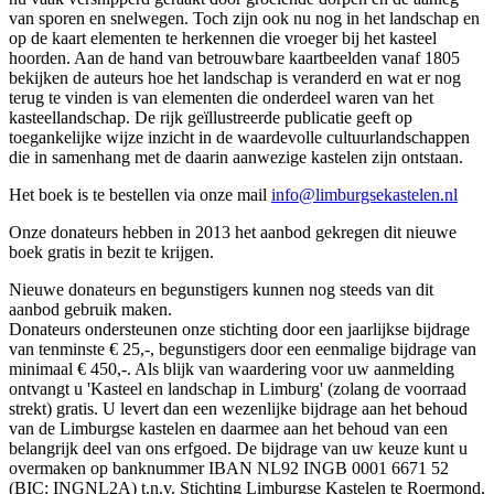
van sporen en snelwegen. Toch zijn ook nu nog in het landschap en
op de kaart elementen te herkennen die vroeger bij het kasteel
hoorden. Aan de hand van betrouwbare kaartbeelden vanaf 1805
bekijken de auteurs hoe het landschap is veranderd en wat er nog
terug te vinden is van elementen die onderdeel waren van het
kasteellandschap. De rijk geïllustreerde publicatie geeft op
toegankelijke wijze inzicht in de waardevolle cultuurlandschappen
die in samenhang met de daarin aanwezige kastelen zijn ontstaan.
Het boek is te bestellen via onze mail
info@limburgsekastelen.nl
Onze donateurs hebben in 2013 het aanbod gekregen dit nieuwe
boek gratis in bezit te krijgen.
Nieuwe donateurs en begunstigers kunnen nog steeds van dit
aanbod gebruik maken.
Donateurs ondersteunen onze stichting door een jaarlijkse bijdrage
van tenminste € 25,-, begunstigers door een eenmalige bijdrage van
minimaal € 450,-. Als blijk van waardering voor uw aanmelding
ontvangt u 'Kasteel en landschap in Limburg' (zolang de voorraad
strekt) gratis. U levert dan een wezenlijke bijdrage aan het behoud
van de Limburgse kastelen en daarmee aan het behoud van een
belangrijk deel van ons erfgoed. De bijdrage van uw keuze kunt u
overmaken op banknummer IBAN NL92 INGB 0001 6671 52
(BIC: INGNL2A) t.n.v. Stichting Limburgse Kastelen te Roermond,