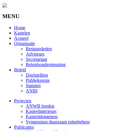
MENU
Home
Kastelen
Actueel
Organisatie
Bestuursleden
Adviseurs
Secretariaat
Beleidsondersteuning
Beleid
Doelstelling
Publieksnota
Statuten
ANBI
Projecten
ANWB borden
Kasteelinterieurs
Kasteeldomeinen
Symposium duurzaam ruïnebeheer
Publicaties