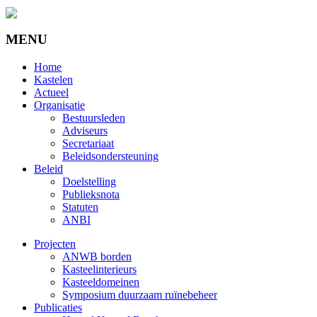
MENU
Home
Kastelen
Actueel
Organisatie
Bestuursleden
Adviseurs
Secretariaat
Beleidsondersteuning
Beleid
Doelstelling
Publieksnota
Statuten
ANBI
Projecten
ANWB borden
Kasteelinterieurs
Kasteeldomeinen
Symposium duurzaam ruïnebeheer
Publicaties