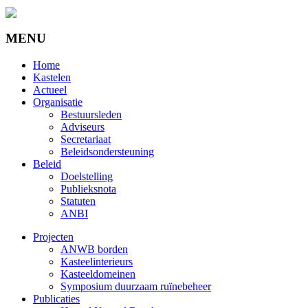
MENU
Home
Kastelen
Actueel
Organisatie
Bestuursleden
Adviseurs
Secretariaat
Beleidsondersteuning
Beleid
Doelstelling
Publieksnota
Statuten
ANBI
Projecten
ANWB borden
Kasteelinterieurs
Kasteeldomeinen
Symposium duurzaam ruïnebeheer
Publicaties